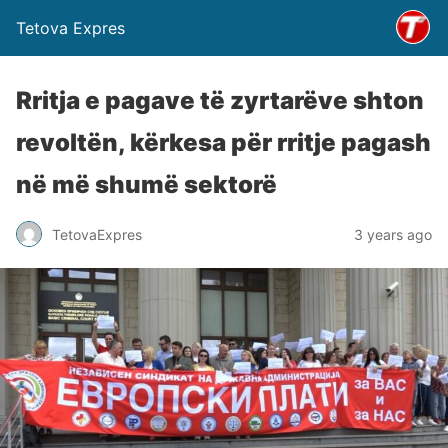
Tetova Expres
Rritja e pagave të zyrtarëve shton
revoltën, kërkesa për rritje pagash
në më shumë sektorë
TetovaExpres
3 years ago