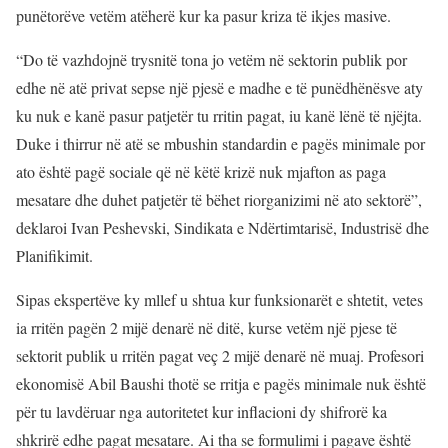
punëtorëve vetëm atëherë kur ka pasur kriza të ikjes masive.
“Do të vazhdojnë trysnitë tona jo vetëm në sektorin publik por
edhe në atë privat sepse një pjesë e madhe e të punëdhënësve aty
ku nuk e kanë pasur patjetër tu rritin pagat, iu kanë lënë të njëjta.
Duke i thirrur në atë se mbushin standardin e pagës minimale por
ato është pagë sociale që në këtë krizë nuk mjafton as paga
mesatare dhe duhet patjetër të bëhet riorganizimi në ato sektorë”,
deklaroi Ivan Peshevski, Sindikata e Ndërtimtarisë, Industrisë dhe
Planifikimit.
Sipas ekspertëve ky mllef u shtua kur funksionarët e shtetit, vetes
ia rritën pagën 2 mijë denarë në ditë, kurse vetëm një pjese të
sektorit publik u rritën pagat veç 2 mijë denarë në muaj. Profesori
ekonomisë Abil Baushi thotë se rritja e pagës minimale nuk është
për tu lavdëruar nga autoritetet kur inflacioni dy shifrorë ka
shkrirë edhe pagat mesatare. Ai tha se formulimi i pagave është