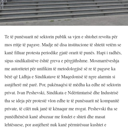
Te të punësuarit në sektorin publik sa vjen e shtohet revolta për
mos rritje të pagave. Madje në disa institucione të shtetit vetëm se
kanë filluar protesta periodike gjatë orarit të punës. Hapi i radhës,
sipas sindikalistëve është greva e përgjithshme. Mosmarrëveshja
me autoritetet për unifikim të metodologjisë së re të pagave ka
bërë që Lidhja e Sindikatave të Maqedonisë të ngre alarmin si
asnjëherë më parë. Por, pakënaqësi të mëdha ka edhe në sektorin
privat. Ivan Peshevski, Sindikata e Ndërtimtarisë dhe Industrisë
tha se ideja për protestë vlon edhe te të punësuarit në kompanitë
private, të cilët nuk janë të kënaqur me rrogat. Peshevski tha se
punëdhënësit kanë abuzuar me fondet e shteti dhe masat
lehtësuese, por asnjëherë nuk kanë përmirësuar kushtet e