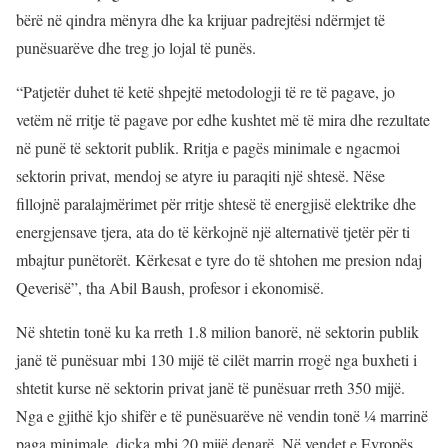
bërë në qindra mënyra dhe ka krijuar padrejtësi ndërmjet të
punësuarëve dhe treg jo lojal të punës.
“Patjetër duhet të ketë shpejtë metodologji të re të pagave, jo
vetëm në rritje të pagave por edhe kushtet më të mira dhe rezultate
në punë të sektorit publik. Rritja e pagës minimale e ngacmoi
sektorin privat, mendoj se atyre iu paraqiti një shtesë. Nëse
fillojnë paralajmërimet për rritje shtesë të energjisë elektrike dhe
energjensave tjera, ata do të kërkojnë një alternativë tjetër për ti
mbajtur punëtorët. Kërkesat e tyre do të shtohen me presion ndaj
Qeverisë”, tha Abil Baush, profesor i ekonomisë.
Në shtetin tonë ku ka rreth 1.8 milion banorë, në sektorin publik
janë të punësuar mbi 130 mijë të cilët marrin rrogë nga buxheti i
shtetit kurse në sektorin privat janë të punësuar rreth 350 mijë.
Nga e gjithë kjo shifër e të punësuarëve në vendin tonë ¼ marrinë
paga minimale, diçka mbi 20 mijë denarë. Në vendet e Evropës