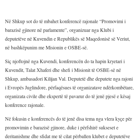
Në Shkup sot do të mbahet konferencë rajonale “Promovimi i
barazisë gjinore në parlamente”, organizuar nga Klubi i
deputetëve në Kuvendin e Republikës së Maqedonisë së Veriut,
në bashkëpunim me Misionin e OSBE-së.
Siç njoftojnë nga Kuvendi, konferencën do ta hapin kryetari i
Kuvendit, Talat Xhaferi dhe shefi i Misionit të OSBE-së në
Shkup, ambasadori Kilijan Val. Deputetë dhe deputete nga rajoni
i Evropës Juglindore, përfaqësues të organizatave ndërkombëtare,
organizata civile dhe ekspertë të pavarur do të jenë pjesë e kësaj
konference rajonale.
Në fokusin e konferencës do të jenë disa tema nga vlera kyçe për
promovimin e barazisë gjinore, duke i përfshirë sukseset e
deritanishme dhe sfidat me të cilat përballen klubet e deputetëve