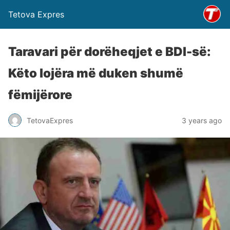
Tetova Expres
Taravari për dorëheqjet e BDI-së:
Këto lojëra më duken shumë
fëmijërore
TetovaExpres
3 years ago