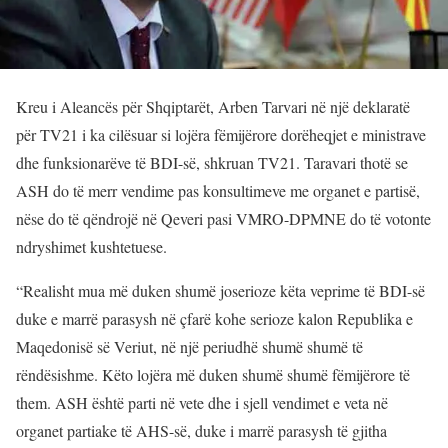
Kreu i Aleancës për Shqiptarët, Arben Tarvari në një deklaratë
për TV21 i ka cilësuar si lojëra fëmijërore dorëheqjet e ministrave
dhe funksionarëve të BDI-së, shkruan TV21. Taravari thotë se
ASH do të merr vendime pas konsultimeve me organet e partisë,
nëse do të qëndrojë në Qeveri pasi VMRO-DPMNE do të votonte
ndryshimet kushtetuese.
“Realisht mua më duken shumë joserioze këta veprime të BDI-së
duke e marrë parasysh në çfarë kohe serioze kalon Republika e
Maqedonisë së Veriut, në një periudhë shumë shumë të
rëndësishme. Këto lojëra më duken shumë shumë fëmijërore të
them. ASH është parti në vete dhe i sjell vendimet e veta në
organet partiake të AHS-së, duke i marrë parasysh të gjitha