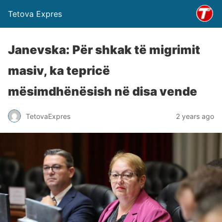
Tetova Expres
Janevska: Për shkak të migrimit
masiv, ka tepricë
mësimdhënësish në disa vende
TetovaExpres
2 years ago