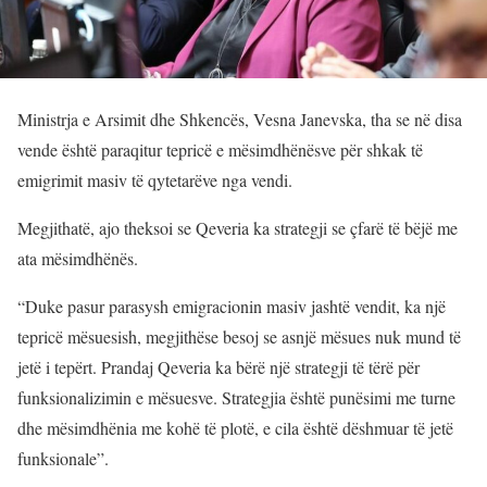
Ministrja e Arsimit dhe Shkencës, Vesna Janevska, tha se në disa
vende është paraqitur tepricë e mësimdhënësve për shkak të
emigrimit masiv të qytetarëve nga vendi.
Megjithatë, ajo theksoi se Qeveria ka strategji se çfarë të bëjë me
ata mësimdhënës.
“Duke pasur parasysh emigracionin masiv jashtë vendit, ka një
tepricë mësuesish, megjithëse besoj se asnjë mësues nuk mund të
jetë i tepërt. Prandaj Qeveria ka bërë një strategji të tërë për
funksionalizimin e mësuesve. Strategjia është punësimi me turne
dhe mësimdhënia me kohë të plotë, e cila është dëshmuar të jetë
funksionale”.