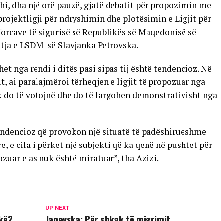
shi, dha një orë pauzë, gjatë debatit për propozimin me
rojektligji për ndryshimin dhe plotësimin e Ligjit për
ë forcave të sigurisë së Republikës së Maqedonisë së
etja e LSDM-së Slavjanka Petrovska.
et nga rendi i ditës pasi sipas tij është tendencioz. Në
, ai paralajmëroi tërheqjen e ligjit të propozuar nga
nuk do të votojnë dhe do të largohen demonstrativisht nga
endencioz që provokon një situatë të padëshirueshme
e, e cila i përket një subjekti që ka qenë në pushtet për
pozuar e as nuk është miratuar”, tha Azizi.
UP NEXT
hkë?
Janevska: Për shkak të migrimit