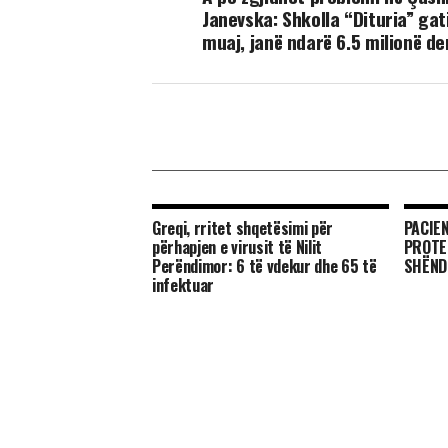
Janevska: Shkolla “Dituria” gat
muaj, janë ndarë 6.5 milionë d
Greqi, rritet shqetësimi për
PACIE
përhapjen e virusit të Nilit
PROTE
Perëndimor: 6 të vdekur dhe 65 të
SHËND
infektuar