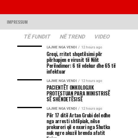
IMPRESSUM
TË FUNDIT
NË TREND
VIDEO
LAJME NGA VENDI
12 hours ago
Greqi, rritet shqetësimi për
përhapjen e virusit të Nilit
Perëndimor: 6 të vdekur dhe 65 të
infektuar
LAJME NGA VENDI
12 hours ago
PACIENTËT ONKOLOGJIK
PROTESTUAN PARA MINISTRISË
SË SHËNDETËSISË
LAJME NGA VENDI
12 hours ago
Për 17 ditë Artan Grubi del edhe
nga arresti shtëpiak, nëse
prokurori që e nxori nga Shutka
nuk ngre akuzë brenda afatit