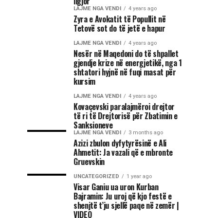
ligjor
LAJME NGA VENDI
4 years ago
Zyra e Avokatit të Popullit në
Tetovë sot do të jetë e hapur
LAJME NGA VENDI
4 years ago
Nesër në Maqedoni do të shpallet
gjendje krize në energjetikë, nga 1
shtatori hyjnë në fuqi masat për
kursim
LAJME NGA VENDI
4 years ago
Kovaçevski paralajmëroi drejtor
të ri të Drejtorisë për Zbatimin e
Sanksioneve
LAJME NGA VENDI
3 months ago
Azizi zbulon dyfytyrësinë e Ali
Ahmetit: Ja vazali që e mbronte
Gruevskin
UNCATEGORIZED
1 year ago
Visar Ganiu ua uron Kurban
Bajramin: Ju uroj që kjo festë e
shenjtë t’ju sjellë paqe në zemër |
VIDEO