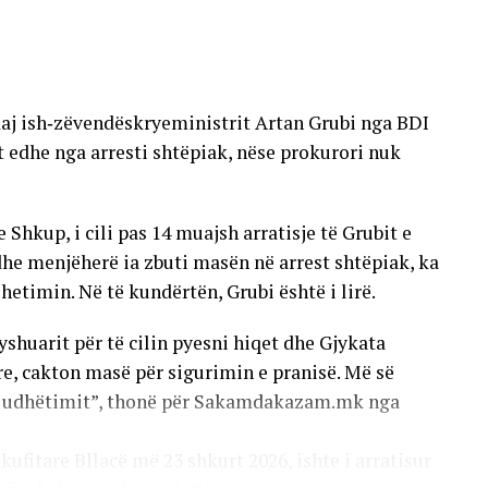
ralajmëruan se, nëse nuk fillohet me zbatimin e një
ësore të depistimit (screening), buxheti për
sht, pasi po rriten si çmimet e barnave, ashtu edhe
ndaj ish‑zëvendëskryeministrit Artan Grubi nga BDI
ër një pjesë të vogël të preparateve nga lista
t edhe nga arresti shtëpiak, nëse prokurori nuk
 është evidentuar një vonesë afatshkurtër në
, si: rritja e konsumit, numri më i madh i
Shkup, i cili pas 14 muajsh arratisje të Grubit e
rave të prokurimit publik dhe mungesa e pjesshme
he menjëherë ia zbuti masën në arrest shtëpiak, ka
 hetimin. Në të kundërtën, Grubi është i lirë.
yshuarit për të cilin pyesni hiqet dhe Gjykata
e, cakton masë për sigurimin e pranisë. Më së
të udhëtimit”, thonë për Sakamdakazam.mk nga
kufitare Bllacë më 23 shkurt 2026, ishte i arratisur