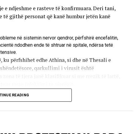
tje e ndjeshme e rasteve të konfirmuara. Deri tani,
he të gjithë personat që kanë humbur jetën kanë
robleme në sistemin nervor qendror, përfshirë encefalitin,
pacientë ndodhen ende të shtruar në spitale, ndërsa tetë
ntensive.
, ku përfshihet edhe Athina, si dhe në Thesali e
hëndetësore, qarkullimi i virusit është
 zona të tjera janë klasifikuar si me rrezik të lartë,
uar raste infektimi te njerëzit.
TINUE READING
 pickimit të mushkonjave që mbartin virusin. Këto
rusi nuk kalon nga një person te tjetri përmes
 e të infektuarve nuk kanë simptoma, ndërsa pjesa
 të lehtë të sëmundjes, të ngjashme me gripin. Më
në komplikacione të rënda neurologjike.