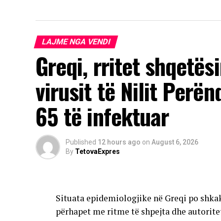
LAJME NGA VENDI
Greqi, rritet shqetës
virusit të Nilit Perë
65 të infektuar
Published
12 hours ago
on
August 6, 2026
By
TetovaExpres
Situata epidemiologjike në Greqi po shkak
përhapet me ritme të shpejta dhe autorite