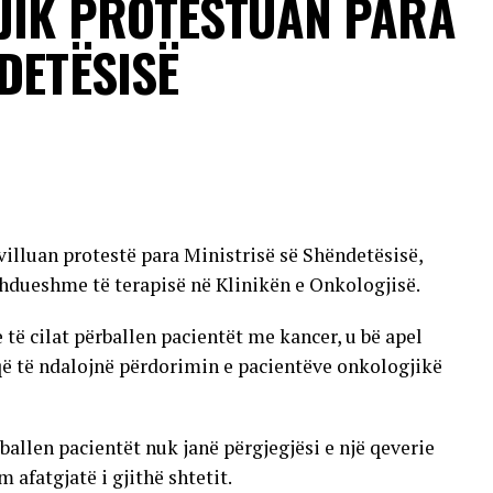
JIK PROTESTUAN PARA
sonave që vuajnë nga sëmundje kronike dhe individëve
DETËSISË
 transmetimit nuk ka përfunduar ende dhe se raste
jera të vendit.
VERTISEMENT
villuan protestë para Ministrisë së Shëndetësisë,
hdueshme të terapisë në Klinikën e Onkologjisë.
 cilat përballen pacientët me kancer, u bë apel
që të ndalojnë përdorimin e pacientëve onkologjikë
allen pacientët nuk janë përgjegjësi e një qeverie
 afatgjatë i gjithë shtetit.