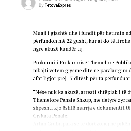
Përfaqësuesit e pacientëve onkologjikë pa
By
TetovaExpres
parandalimi më të mirë dhe programeve cil
Onkologjinë do të duhet të rritet vazhdimi
numri i pacientëve.
Muaji i gjashtë dhe i fundit për hetimin 
Një ditë më parë, nga Klinika njoftuan se p
përfundon më 22 gusht, kur ai do të lirohe
pozitive e Fondit për Sigurim Shëndetësor
ngre akuzë kundër tij.
furnizim, të cilën e lidhin me disa faktorë
Prokurori i Prokurorisë Themelore Publike 
pacientëve, periudha ndërmjet dy procedu
mbajti vetëm gjysmë dite në paraburgim d
e barnave te distributorët.
afat ligjor prej 17 ditësh për ta përfunduar
“Nëse nuk ka akuzë, arresti shtëpiak i të d
Themelore Penale Shkup, me detyrë zyrtar
shpeshti kjo është marrja e dokumentit 
Gjykata Penale.
Artan Grubi, para se të dorëzohej në pikën 