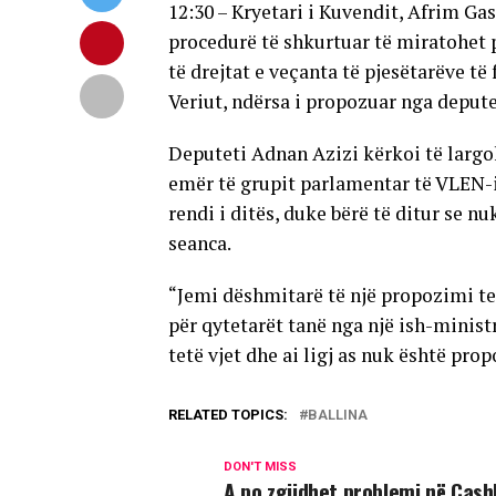
12:30 – Kryetari i Kuvendit, Afrim Ga
procedurë të shkurtuar të miratohet p
të drejtat e veçanta të pjesëtarëve t
Veriut, ndërsa i propozuar nga deput
Deputeti Adnan Azizi kërkoi të largoh
emër të grupit parlamentar të VLEN-it
rendi i ditës, duke bërë të ditur se 
seanca.
“Jemi dëshmitarë të një propozimi t
për qytetarët tanë nga një ish-ministr
tetë vjet dhe ai ligj as nuk është pro
RELATED TOPICS:
BALLINA
DON'T MISS
A po zgjidhet problemi në Ças