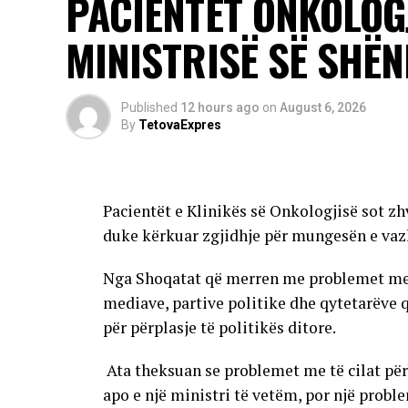
PACIENTËT ONKOLOG
Rreziku më i madh u kanoset të moshuarve, per
MINISTRISË SË SHËN
me imunitet të dobësuar.
Autoritetet kanë bërë të ditur se sezoni i
të reja mund të shfaqen edhe në rajone të t
Published
12 hours ago
on
August 6, 2026
By
TetovaExpres
AD
Pacientët e Klinikës së Onkologjisë sot zh
duke kërkuar zgjidhje për mungesën e vaz
Nga Shoqatat që merren me problemet me të
mediave, partive politike dhe qytetarëve 
për përplasje të politikës ditore.
Ata theksuan se problemet me të cilat përb
apo e një ministri të vetëm, por një problem