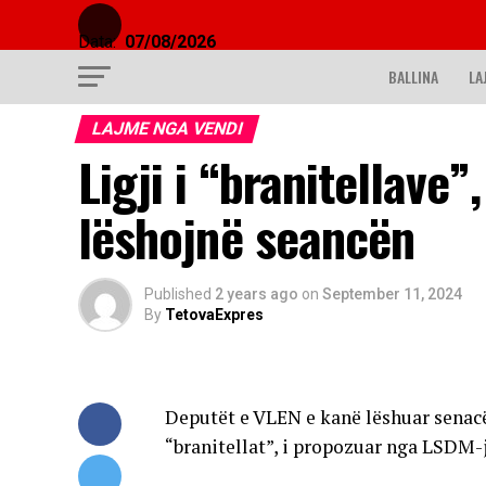
Data:
07/08/2026
BALLINA
LA
LAJME NGA VENDI
Ligji i “branitellave”
lëshojnë seancën
Published
2 years ago
on
September 11, 2024
By
TetovaExpres
Deputët e VLEN e kanë lëshuar senacën
“branitellat”, i propozuar nga LSDM-j