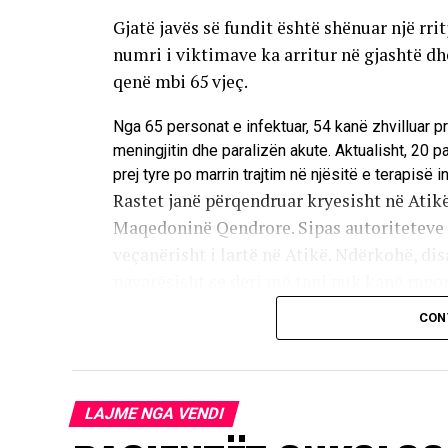
Gjatë javës së fundit është shënuar një rri
numri i viktimave ka arritur në gjashtë d
qenë mbi 65 vjeç.
Nga 65 personat e infektuar, 54 kanë zhvilluar p
meningjitin dhe paralizën akute. Aktualisht, 20 
prej tyre po marrin trajtim në njësitë e terapisë i
Rastet janë përqendruar kryesisht në Atikë
Maqedoninë Qendrore. Sipas autoriteteve s
veçanërisht i lartë në Atikë. Ndërkohë, disa
pavarësisht se deri më tani nuk kanë raport
CON
Infeksioni transmetohet kryesisht përmes
insekte infektohen nga shpendët, ndërsa vi
kontaktit të zakonshëm. Rreth 80 për qind
më e madhe e të tjerëve shfaqin një formë
LAJME NGA VENDI
pak se një për qind e të prekurve zhvilloj