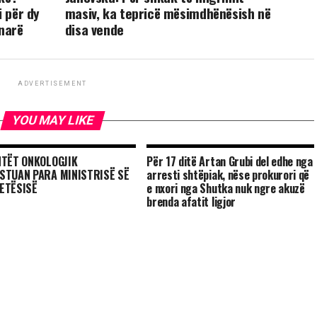
i për dy
masiv, ka tepricë mësimdhënësish në
enarë
disa vende
ADVERTISEMENT
YOU MAY LIKE
NTËT ONKOLOGJIK
Për 17 ditë Artan Grubi del edhe nga
STUAN PARA MINISTRISË SË
arresti shtëpiak, nëse prokurori që
ETËSISË
e nxori nga Shutka nuk ngre akuzë
brenda afatit ligjor