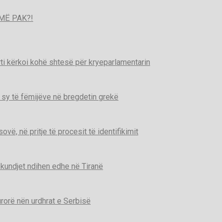
MË PAK?!
ti kërkoi kohë shtesë për kryeparlamentarin
 sy të fëmijëve në bregdetin grekë
ë, në pritje të procesit të identifikimit
kundjet ndihen edhe në Tiranë
urorë nën urdhrat e Serbisë