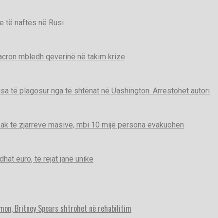
e të naftës në Rusi
Macron mbledh qeverinë në takim krize
disa të plagosur nga të shtënat në Uashington. Arrestohet autori
ak të zjarreve masive, mbi 10 mijë persona evakuohen
t euro, të rejat janë unike
imon, Britney Spears shtrohet në rehabilitim