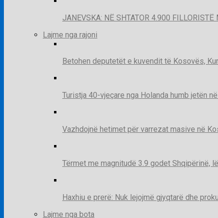
JANEVSKA: NË SHTATOR 4.900 FILLORISTË 
Lajme nga rajoni
Betohen deputetët e kuvendit të Kosovës, Kur
Turistja 40-vjeçare nga Holanda humb jetën në
Vazhdojnë hetimet për varrezat masive në Kosov
Tërmet me magnitudë 3.9 godet Shqipërinë, lë
Haxhiu e prerë: Nuk lejojmë gjyqtarë dhe prok
Lajme nga bota