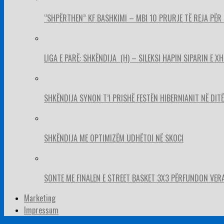
“SHPËRTHEN” KF BASHKIMI – MBI 10 PRURJE TË REJA PËR 
LIGA E PARË: SHKËNDIJA (H) – SILEKSI HAPIN SIPARIN E X
SHKËNDIJA SYNON T’I PRISHË FESTËN HIBERNIANIT NË DITËL
SHKËNDIJA ME OPTIMIZËM UDHËTOI NË SKOCI
SONTE ME FINALEN E STREET BASKET 3X3 PËRFUNDON VER
Marketing
Impressum