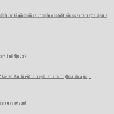
urdhëruar të qëndrojë në dhomën e hotelit nën masa të rrepta sigurie
ertit në Nju Jork
 Kosova: Kur të gjitha rrugët ishin të mbyllura, dera juaj…
ësia u vu në vend