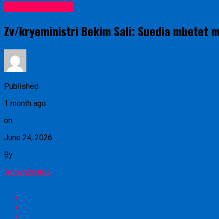
Lajme nga vendi
Zv/kryeministri Bekim Sali: Suedia mbetet 
Published
1 month ago
on
June 24, 2026
By
TetovaExpres