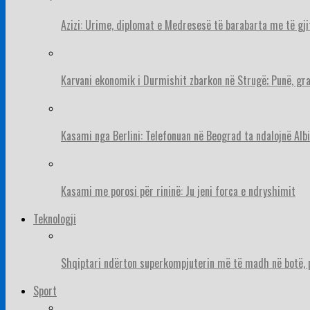
Azizi: Urime, diplomat e Medresesë të barabarta me të gj
Karvani ekonomik i Durmishit zbarkon në Strugë; Punë, gr
Kasami nga Berlini: Telefonuan në Beograd ta ndalojnë Albi
Kasami me porosi për rininë: Ju jeni forca e ndryshimit
Teknologji
Shqiptari ndërton superkompjuterin më të madh në botë, pë
Sport