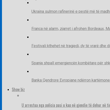
Ukraina sulmon rafinerinë e pestë më të madh
Franca në alarm, zjarret i afrohen Bordeaux, 
Festivali kthehet në tragjedi, dy të vrarë dhe 
Spanja shpall emergjencën kombëtare për shk
Banka Qendrore Evropiane ndërron kartëmonedha
Show biz
U arrestua nga policia pasi u kap në gjendje të dehur në t