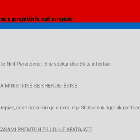
hme e perspektivës sonë evropiane
t të Nilit Perëndimor: 6 të vdekur dhe 65 të infektuar
A MINISTRISË SË SHËNDETËSISË
htëpiak, nëse prokurori që e nxori nga Shutka nuk ngre akuzë brend
KASAMI PREMTON ZGJIDHJE AFATGJATE