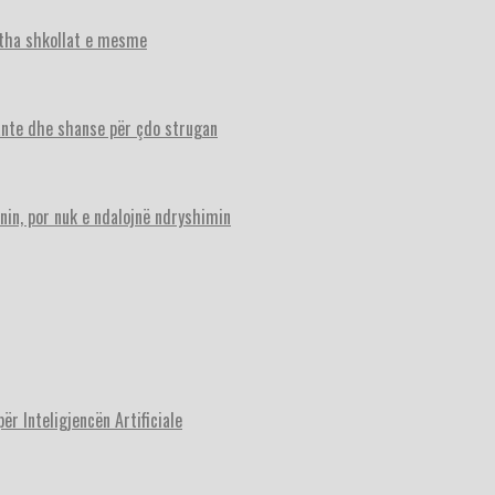
itha shkollat e mesme
ante dhe shanse për çdo strugan
nin, por nuk e ndalojnë ndryshimin
r Inteligjencën Artificiale