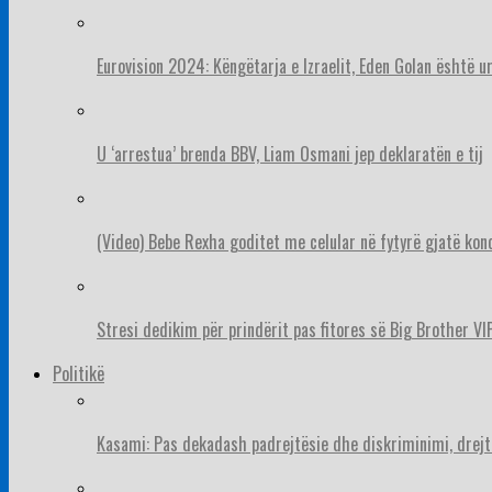
Eurovision 2024: Këngëtarja e Izraelit, Eden Golan është 
U ‘arrestua’ brenda BBV, Liam Osmani jep deklaratën e tij
(Video) Bebe Rexha goditet me celular në fytyrë gjatë konc
Stresi dedikim për prindërit pas fitores së Big Brother VIP
Politikë
Kasami: Pas dekadash padrejtësie dhe diskriminimi, drejt