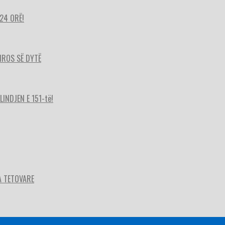
24 ORË!
HIROS SË DYTË
INDJEN E 151-të!
A TETOVARE