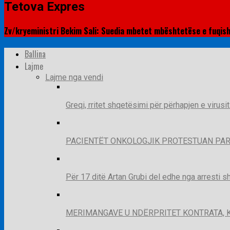
Tetova Expres
Zv/kryeministri Bekim Sali: Suedia mbetet mbështetëse e fuqis
Ballina
Lajme
Lajme nga vendi
Greqi, rritet shqetësimi për përhapjen e virusi
PACIENTËT ONKOLOGJIK PROTESTUAN PAR
Për 17 ditë Artan Grubi del edhe nga arresti s
MERIMANGAVE U NDËRPRITET KONTRATA, 