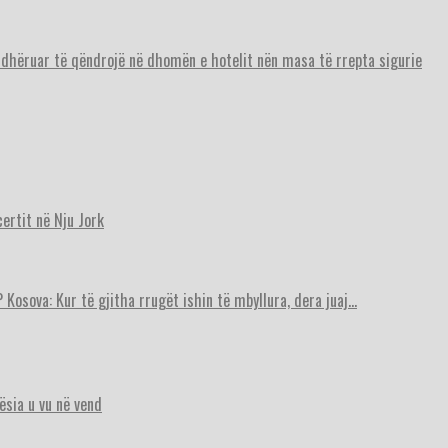
urdhëruar të qëndrojë në dhomën e hotelit nën masa të rrepta sigurie
ertit në Nju Jork
 Kosova: Kur të gjitha rrugët ishin të mbyllura, dera juaj…
ësia u vu në vend