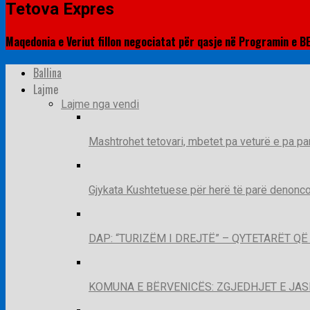
Tetova Expres
Maqedonia e Veriut fillon negociatat për qasje në Programin e B
Ballina
Lajme
Lajme nga vendi
Mashtrohet tetovari, mbetet pa veturë e pa pa
Gjykata Kushtetuese për herë të parë denoncon
DAP: “TURIZËM I DREJTË” – QYTETARËT 
KOMUNA E BËRVENICËS: ZGJEDHJET E JA