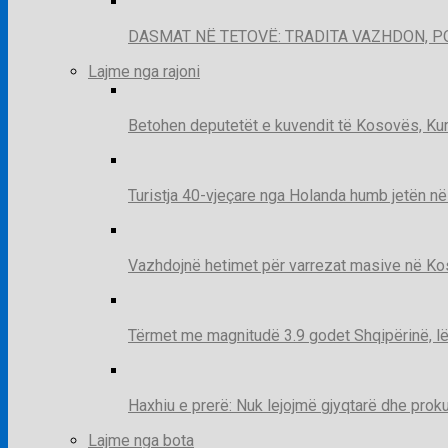
DASMAT NË TETOVË: TRADITA VAZHDON, 
Lajme nga rajoni
Betohen deputetët e kuvendit të Kosovës, Kur
Turistja 40-vjeçare nga Holanda humb jetën në
Vazhdojnë hetimet për varrezat masive në Kosov
Tërmet me magnitudë 3.9 godet Shqipërinë, lë
Haxhiu e prerë: Nuk lejojmë gjyqtarë dhe prok
Lajme nga bota