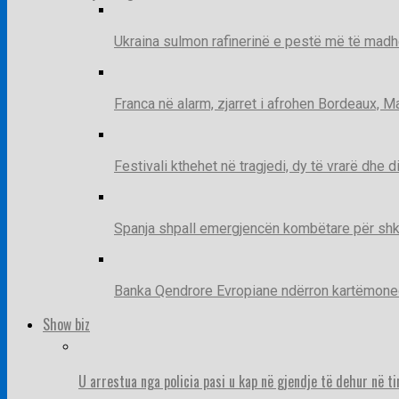
Ukraina sulmon rafinerinë e pestë më të madh
Franca në alarm, zjarret i afrohen Bordeaux, 
Festivali kthehet në tragjedi, dy të vrarë dhe 
Spanja shpall emergjencën kombëtare për shk
Banka Qendrore Evropiane ndërron kartëmonedha
Show biz
U arrestua nga policia pasi u kap në gjendje të dehur në t