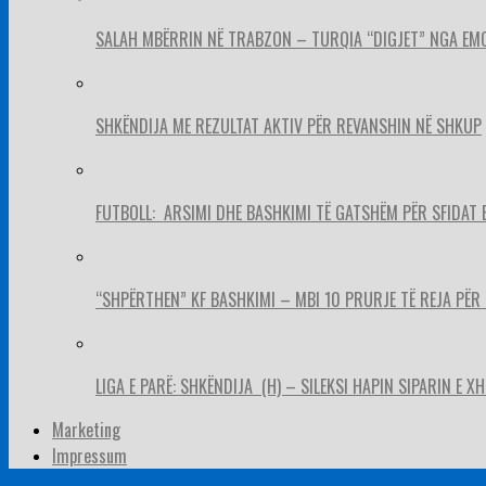
SALAH MBËRRIN NË TRABZON – TURQIA “DIGJET” NGA EM
SHKËNDIJA ME REZULTAT AKTIV PËR REVANSHIN NË SHKUP
FUTBOLL: ARSIMI DHE BASHKIMI TË GATSHËM PËR SFIDAT 
“SHPËRTHEN” KF BASHKIMI – MBI 10 PRURJE TË REJA PËR 
LIGA E PARË: SHKËNDIJA (H) – SILEKSI HAPIN SIPARIN E X
Marketing
Impressum