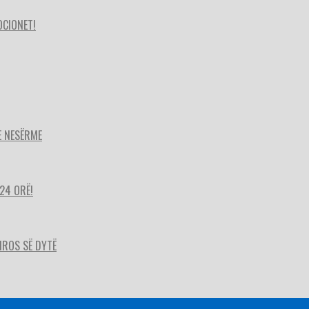
OCIONET!
E NESËRME
24 ORË!
HIROS SË DYTË