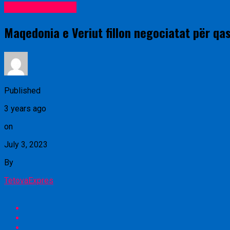
Lajme nga vendi
Maqedonia e Veriut fillon negociatat për qa
Published
3 years ago
on
July 3, 2023
By
TetovaExpres