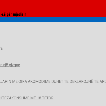
E-së për mjedisin
ra
 një gjyqtar
QË JAPIN ME QIRA AKOMODIME DUHET TË DEKLAROJNË TË A
SHTËZAKONSHME MË 18 TETOR