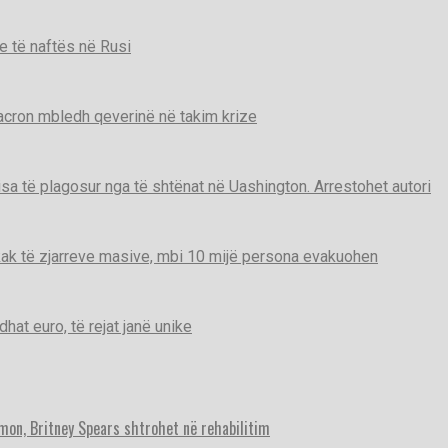
e të naftës në Rusi
Macron mbledh qeverinë në takim krize
disa të plagosur nga të shtënat në Uashington. Arrestohet autori
ak të zjarreve masive, mbi 10 mijë persona evakuohen
t euro, të rejat janë unike
imon, Britney Spears shtrohet në rehabilitim