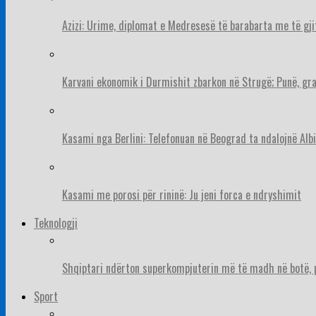
Azizi: Urime, diplomat e Medresesë të barabarta me të gj
Karvani ekonomik i Durmishit zbarkon në Strugë; Punë, gr
Kasami nga Berlini: Telefonuan në Beograd ta ndalojnë Albi
Kasami me porosi për rininë: Ju jeni forca e ndryshimit
Teknologji
Shqiptari ndërton superkompjuterin më të madh në botë, pë
Sport