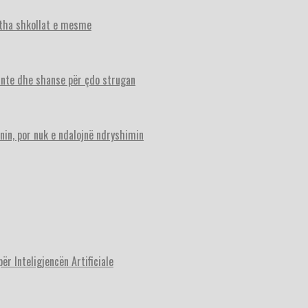
itha shkollat e mesme
ante dhe shanse për çdo strugan
nin, por nuk e ndalojnë ndryshimin
r Inteligjencën Artificiale