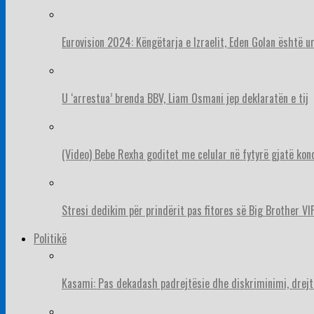
Eurovision 2024: Këngëtarja e Izraelit, Eden Golan është 
U ‘arrestua’ brenda BBV, Liam Osmani jep deklaratën e tij
(Video) Bebe Rexha goditet me celular në fytyrë gjatë konc
Stresi dedikim për prindërit pas fitores së Big Brother VIP
Politikë
Kasami: Pas dekadash padrejtësie dhe diskriminimi, drejt