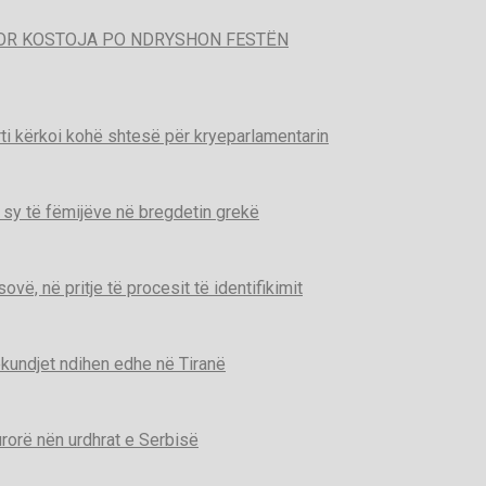
POR KOSTOJA PO NDRYSHON FESTËN
ti kërkoi kohë shtesë për kryeparlamentarin
 sy të fëmijëve në bregdetin grekë
ë, në pritje të procesit të identifikimit
kundjet ndihen edhe në Tiranë
urorë nën urdhrat e Serbisë