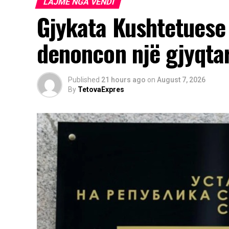
LAJME NGA VENDI
Gjykata Kushtetuese 
denoncon një gjyqta
Published
21 hours ago
on
August 7, 2026
By
TetovaExpres