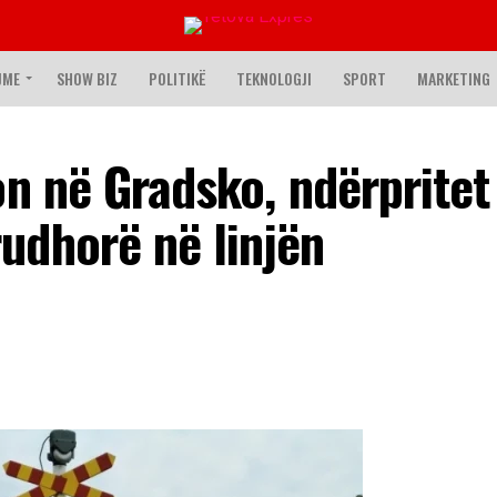
JME
SHOW BIZ
POLITIKË
TEKNOLOGJI
SPORT
MARKETING
on në Gradsko, ndërpritet
udhorë në linjën