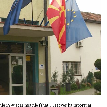
një 59-vjeçar nga një fshat i Tetovës ka raportuar