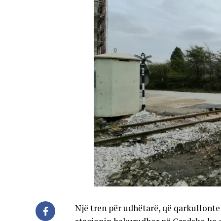
Një tren për udhëtarë, që qarkullonte