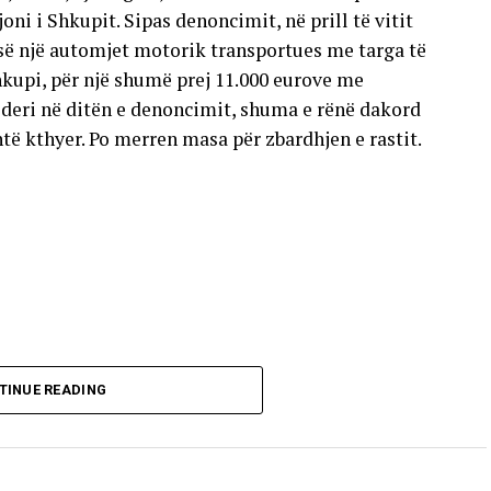
oni i Shkupit. Sipas denoncimit, në prill të vitit
esë një automjet motorik transportues me targa të
hkupi, për një shumë prej 11.000 eurove me
deri në ditën e denoncimit, shuma e rënë dakord
të kthyer. Po merren masa për zbardhjen e rastit.
TINUE READING