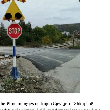
 herët në mëngjes në linjën Gjevgjeli – Shkup, në