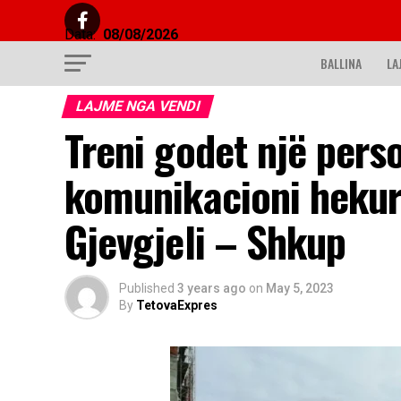
Data:
08/08/2026
BALLINA
LA
LAJME NGA VENDI
Treni godet një pers
komunikacioni hekur
Gjevgjeli – Shkup
Published
3 years ago
on
May 5, 2023
By
TetovaExpres