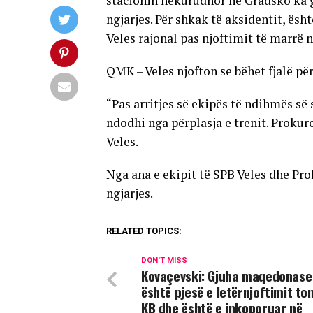
stacionin hekurudhor në Gradsko ka go
ngjarjes. Për shkak të aksidentit, ë
Veles rajonal pas njoftimit të marrë
QMK – Veles njofton se bëhet fjalë për 
“Pas arritjes së ekipës të ndihmës së
ndodhi nga përplasja e trenit. Proku
Veles.
Nga ana e ekipit të SPB Veles dhe Pr
ngjarjes.
RELATED TOPICS:
DON'T MISS
Kovaçevski: Gjuha maqedonase
është pjesë e letërnjoftimit to
KB dhe është e inkoporuar në