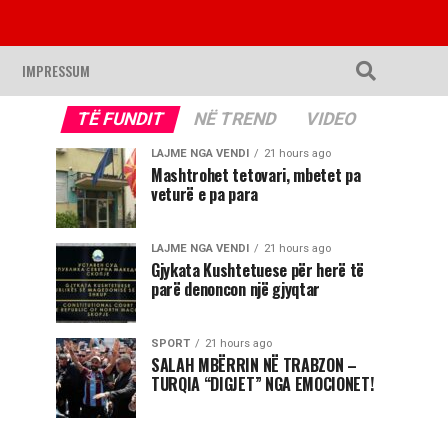
IMPRESSUM
TË FUNDIT
NË TREND
VIDEO
LAJME NGA VENDI
21 hours ago
Mashtrohet tetovari, mbetet pa
veturë e pa para
LAJME NGA VENDI
21 hours ago
Gjykata Kushtetuese për herë të
parë denoncon një gjyqtar
SPORT
21 hours ago
SALAH MBËRRIN NË TRABZON –
TURQIA “DIGJET” NGA EMOCIONET!