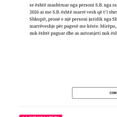
se është mashtruar nga personi S.B. nga raj
2026 ai me S.B. është marrë vesh që t’i sh
Shkupit, pronë e një personi juridik nga S
marrëveshje për pagesë me këste. Mirëpo, 
nuk është paguar dhe as automjeti nuk ësh
CON