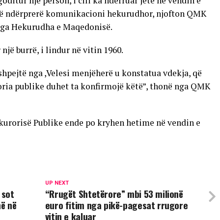
ditur një person, i cili ka ndërruar jetë në vendin e
shtë ndërprerë komunikacioni hekurudhor, njofton QMK
 nga Hekurudha e Maqedonisë.
një burrë, i lindur në vitin 1960.
 shpejtë nga ,Velesi menjëherë u konstatua vdekja, që
roria publike duhet ta konfirmojë këtë”, thonë nga QMK
okurorisë Publike ende po kryhen hetime në vendin e
UP NEXT
 sot
“Rrugët Shtetërore” mbi 53 milionë
në në
euro fitim nga pikë-pagesat rrugore
vitin e kaluar