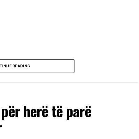
TINUE READING
për herë të parë
r