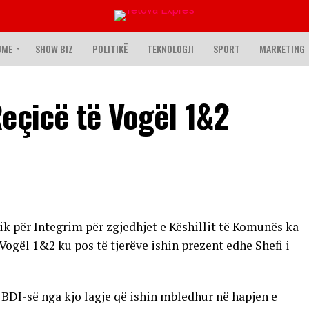
JME
SHOW BIZ
POLITIKË
TEKNOLOGJI
SPORT
MARKETING
eçicë të Vogël 1&2
 për Integrim për zgjedhjet e Këshillit të Komunës ka
Vogël 1&2 ku pos të tjerëve ishin prezent edhe Shefi i
 BDI-së nga kjo lagje që ishin mbledhur në hapjen e