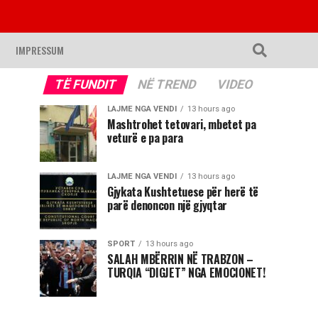
IMPRESSUM
TË FUNDIT
NË TREND
VIDEO
LAJME NGA VENDI
13 hours ago
Mashtrohet tetovari, mbetet pa
veturë e pa para
LAJME NGA VENDI
13 hours ago
Gjykata Kushtetuese për herë të
parë denoncon një gjyqtar
SPORT
13 hours ago
SALAH MBËRRIN NË TRABZON –
TURQIA “DIGJET” NGA EMOCIONET!