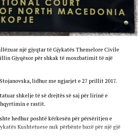
allëzuar një gjyqtar të Gjykatës Themelore Civile
llin Gjyqësor për shkak të moszbatimit të një
Stojanovska, lidhur me ngjarjet e 27 prillit 2017.
uar shkelje të së drejtës së saj për lirinë e
hqyrtimin e rastit.
shte hedhur poshtë kërkesën për përsëritjen e
jykatës Kushtetuese nuk përbënte bazë për një gjë