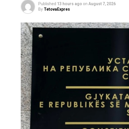
Published
13 hours ago
on
August 7, 2026
By
TetovaExpres