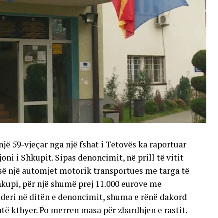
një 59-vjeçar nga një fshat i Tetovës ka raportuar
oni i Shkupit. Sipas denoncimit, në prill të vitit
esë një automjet motorik transportues me targa të
hkupi, për një shumë prej 11.000 eurove me
deri në ditën e denoncimit, shuma e rënë dakord
të kthyer. Po merren masa për zbardhjen e rastit.