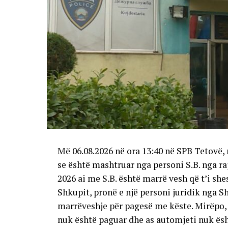
Më 06.08.2026 në ora 13:40 në SPB Tetovë, 
se është mashtruar nga personi S.B. nga raj
2026 ai me S.B. është marrë vesh që t’i sh
Shkupit, pronë e një personi juridik nga S
marrëveshje për pagesë me këste. Mirëpo, 
nuk është paguar dhe as automjeti nuk ësh