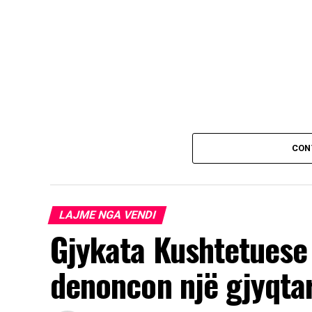
CON
LAJME NGA VENDI
Gjykata Kushtetuese 
denoncon një gjyqta