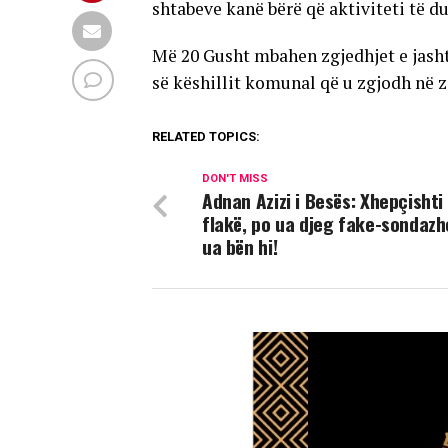
shtabeve kanë bërë që aktiviteti të d
Më 20 Gusht mbahen zgjedhjet e jash
së këshillit komunal që u zgjodh në zg
RELATED TOPICS:
DON'T MISS
Adnan Azizi i Besës: Xhepçishti
flakë, po ua djeg fake-sondazh
ua bën hi!