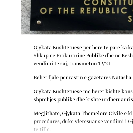
Gjykata Kushtetuese për herë të parë ka k
Shkup në Prokurorinë Publike dhe në Këshi
vendimi të saj, transmeton TV21.
Bëhet fjalë për rastin e gazetares Natasha 
Gjykata Kushtetuese më herët kishte konstat
shprehjes publike dhe kishte urdhëruar ris
Megjithatë, Gjykata Themelore Civile e ki
procedurës, duke vlerësuar se vendimi i G
të tillë.