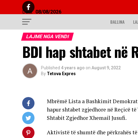
Data:
08/08/2026
BALLINA
LA
LAJME NGA VENDI
BDI hap shtabet në R
Published
4 years ago
on
August 9, 2022
By
Tetova Expres
Mbrëmë Lista a Bashkimit Demokratik
hapur shtabet zgjedhore në Reçicë të 
Shtabit Zgjedhor Xhemail Jusufi.
Aktivistë të shumtë dhe përkrahës të