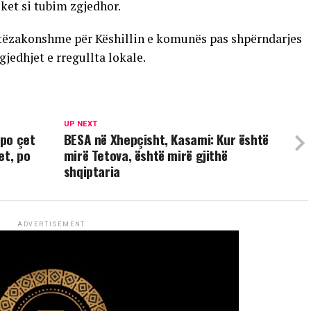
uket si tubim zgjedhor.
tëzakonshme për Këshillin e komunës pas shpërndarjes
jedhjet e rregullta lokale.
UP NEXT
 po çet
BESA në Xhepçisht, Kasami: Kur është
et, po
mirë Tetova, është mirë gjithë
shqiptaria
ADVERTISEMENT