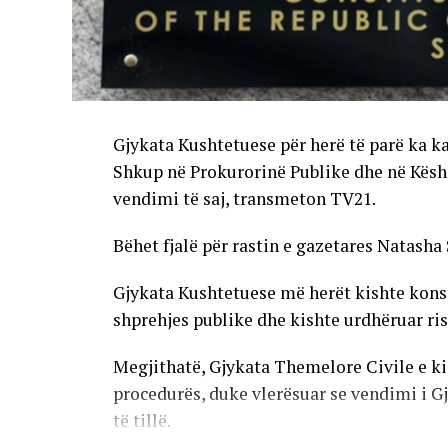
Gjykata Kushtetuese për herë të parë ka k
Shkup në Prokurorinë Publike dhe në Këshi
vendimi të saj, transmeton TV21.
Bëhet fjalë për rastin e gazetares Natasha 
Gjykata Kushtetuese më herët kishte konstat
shprehjes publike dhe kishte urdhëruar ris
Megjithatë, Gjykata Themelore Civile e ki
procedurës, duke vlerësuar se vendimi i G
të tillë.