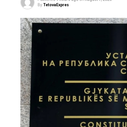
By
TetovaExpres