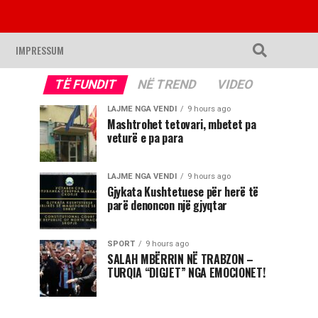
IMPRESSUM
TË FUNDIT
NË TREND
VIDEO
LAJME NGA VENDI
9 hours ago
Mashtrohet tetovari, mbetet pa
veturë e pa para
LAJME NGA VENDI
9 hours ago
Gjykata Kushtetuese për herë të
parë denoncon një gjyqtar
SPORT
9 hours ago
SALAH MBËRRIN NË TRABZON –
TURQIA “DIGJET” NGA EMOCIONET!