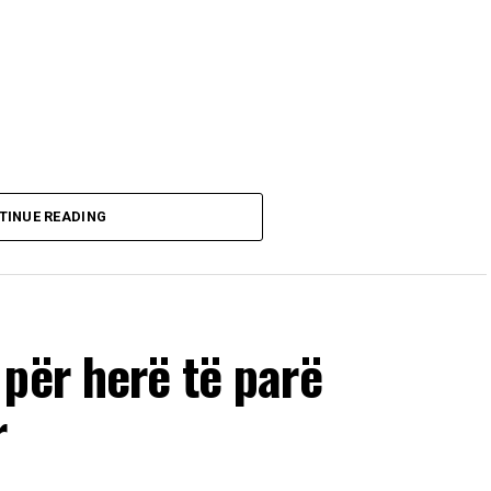
TINUE READING
për herë të parë
r