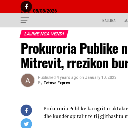
Data:
08/08/2026
BALLINA
LA
LAJME NGA VENDI
Prokuroria Publike n
Mitrevit, rrezikon bu
Published
4 years ago
on
January 10, 2023
By
Tetova Expres
Prokuroria Publike ka ngritur aktakuz
dhe kundër spitalit të tij gjithashtu