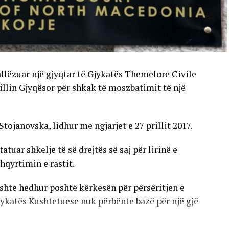
allëzuar një gjyqtar të Gjykatës Themelore Civile
llin Gjyqësor për shkak të moszbatimit të një
Stojanovska, lidhur me ngjarjet e 27 prillit 2017.
uar shkelje të së drejtës së saj për lirinë e
hqyrtimin e rastit.
shte hedhur poshtë kërkesën për përsëritjen e
jykatës Kushtetuese nuk përbënte bazë për një gjë