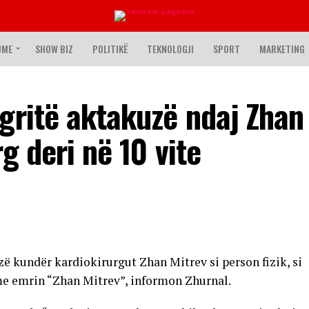
JME
SHOW BIZ
POLITIKË
TEKNOLOGJI
SPORT
MARKETING
gritë aktakuzë ndaj Zhan
rg deri në 10 vite
ë kundër kardiokirurgut Zhan Mitrev si person fizik, si
 me emrin “Zhan Mitrev”, informon Zhurnal.