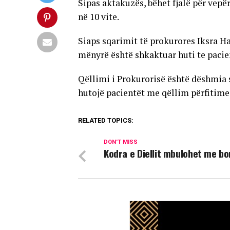
Sipas aktakuzës, bëhet fjalë për vepë
në 10 vite.
Siaps sqarimit të prokurores Iksra Ha
mënyrë është shkaktuar huti te pacien
Qëllimi i Prokurorisë është dëshmia s
hutojë pacientët me qëllim përfitime
RELATED TOPICS:
DON'T MISS
Kodra e Diellit mbulohet me bo