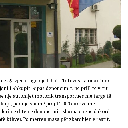
një 59-vjeçar nga një fshat i Tetovës ka raportuar
oni i Shkupit. Sipas denoncimit, në prill të vitit
esë një automjet motorik transportues me targa të
hkupi, për një shumë prej 11.000 eurove me
deri në ditën e denoncimit, shuma e rënë dakord
të kthyer. Po merren masa për zbardhjen e rastit.