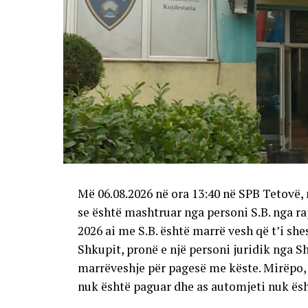
Më 06.08.2026 në ora 13:40 në SPB Tetovë, 
se është mashtruar nga personi S.B. nga raj
2026 ai me S.B. është marrë vesh që t’i sh
Shkupit, pronë e një personi juridik nga S
marrëveshje për pagesë me këste. Mirëpo, 
nuk është paguar dhe as automjeti nuk ësh