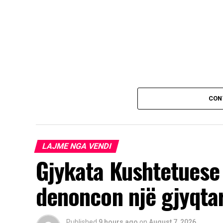
CON
LAJME NGA VENDI
Gjykata Kushtetuese 
denoncon një gjyqta
Published
9 hours ago
on
August 7, 2026