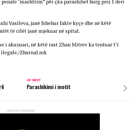
r penale “mashtrim” për çka parashihet burg prej 1 deri
xhi Vasileva, janë fshehur fakte kyçe dhe në këtë
tët të cilët janë mjekuar në spital.
e i akuzuari, në këtë rast Zhan Mitrev ka tentuar t’i
 ilegale./Zhurnal.mk
UP NEXT
rë
Parashikimi i motit
ADVERTISEMENT