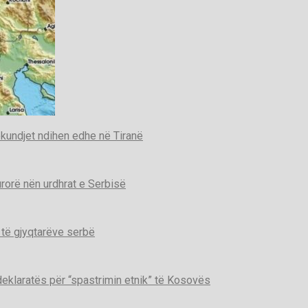
kundjet ndihen edhe në Tiranë
urorë nën urdhrat e Serbisë
 të gjyqtarëve serbë
deklaratës për “spastrimin etnik” të Kosovës