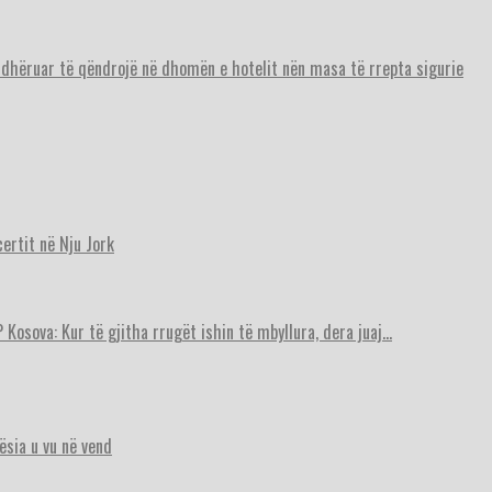
urdhëruar të qëndrojë në dhomën e hotelit nën masa të rrepta sigurie
ertit në Nju Jork
 Kosova: Kur të gjitha rrugët ishin të mbyllura, dera juaj…
ësia u vu në vend