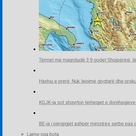
Tërmet me magnitudë 3.9 godet Shqipërinë, lë
Haxhiu e prerë: Nuk lejojmë gjyqtarë dhe prok
KGJK-ja sot shqyrton tërheqjet e dorëheqjeve
BE-ja i përgjigjet ashpër ministres serbe pas 
Lajme nga bota