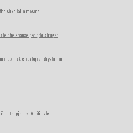
itha shkollat e mesme
ante dhe shanse për çdo strugan
nin, por nuk e ndalojnë ndryshimin
r Inteligjencën Artificiale