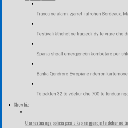
Franca në alarm, zjarret i afrohen Bordeaux, 
Festivali kthehet në tragjedi, dy të vrarë dhe 
Spanja shpall emergjencën kombëtare për shk
Banka Qendrore Evropiane ndërron kartëmonedha
Të paktën 32 të vdekur dhe 700 të lënduar n
Show biz
U arrestua nga policia pasi u kap në gjendje të dehur në t