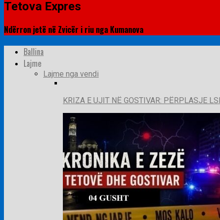
Tetova Expres
Ndërron jetë në Zvicër i riu nga Kumanova
Ballina
Lajme
Lajme nga vendi
KRIZA E UJIT NË GOSTIVAR: PËRPLASJE LS