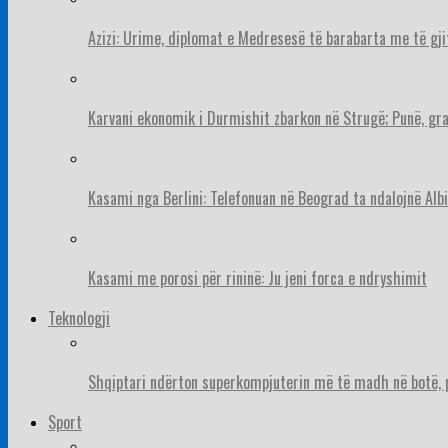
Azizi: Urime, diplomat e Medresesë të barabarta me të gj
Karvani ekonomik i Durmishit zbarkon në Strugë; Punë, gr
Kasami nga Berlini: Telefonuan në Beograd ta ndalojnë Albi
Kasami me porosi për rininë: Ju jeni forca e ndryshimit
Teknologji
Shqiptari ndërton superkompjuterin më të madh në botë, pë
Sport