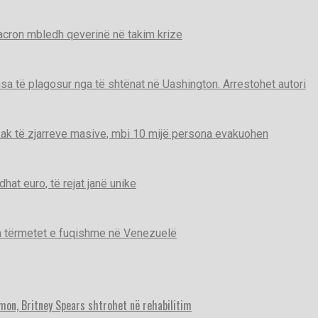
Macron mbledh qeverinë në takim krize
disa të plagosur nga të shtënat në Uashington. Arrestohet autori
ak të zjarreve masive, mbi 10 mijë persona evakuohen
t euro, të rejat janë unike
ga tërmetet e fuqishme në Venezuelë
imon, Britney Spears shtrohet në rehabilitim