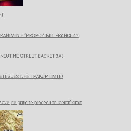
ht
PRANIMIN E “PROPOZIMIT FRANCEZ”!
URNEUT NË STREET BASKET 3X3
ETËSUES DHE I PAKUPTIMTË!
ë, në pritje të procesit të identifikimit