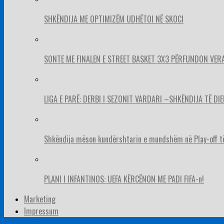
SHKËNDIJA ME OPTIMIZËM UDHËTOI NË SKOCI
SONTE ME FINALEN E STREET BASKET 3X3 PËRFUNDON VER
LIGA E PARË: DERBI I SEZONIT VARDARI –SHKËNDIJA TË DIE
Shkëndija mëson kundërshtarin e mundshëm në Play-off t
PLANI I INFANTINOS: UEFA KËRCËNON ME PADI FIFA-n!
Marketing
Impressum