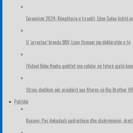
Eurovision 2024: Këngëtarja e Izraelit, Eden Golan është 
U ‘arrestua’ brenda BBV, Liam Osmani jep deklaratën e tij
(Video) Bebe Rexha goditet me celular në fytyrë gjatë konc
Stresi dedikim për prindërit pas fitores së Big Brother VIP
Politikë
Kasami: Pas dekadash padrejtësie dhe diskriminimi, drejt