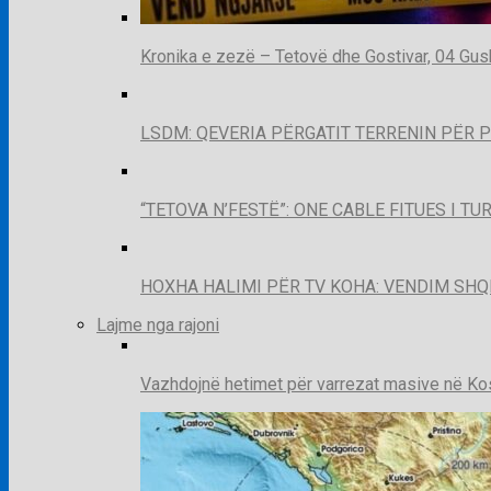
Kronika e zezë – Tetovë dhe Gostivar, 04 Gus
LSDM: QEVERIA PËRGATIT TERRENIN PËR 
“TETOVA N’FESTË”: ONE CABLE FITUES I T
HOXHA HALIMI PËR TV KOHA: VENDIM SHQ
Lajme nga rajoni
Vazhdojnë hetimet për varrezat masive në Kosov