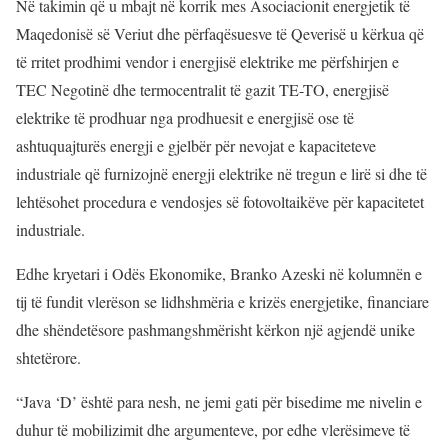
Në takimin që u mbajt në korrik mes Asociacionit energjetik të
Maqedonisë së Veriut dhe përfaqësuesve të Qeverisë u kërkua që
të rritet prodhimi vendor i energjisë elektrike me përfshirjen e
TEC Negotinë dhe termocentralit të gazit TE-TO, energjisë
elektrike të prodhuar nga prodhuesit e energjisë ose të
ashtuquajturës energji e gjelbër për nevojat e kapaciteteve
industriale që furnizojnë energji elektrike në tregun e lirë si dhe të
lehtësohet procedura e vendosjes së fotovoltaikëve për kapacitetet
industriale.
Edhe kryetari i Odës Ekonomike, Branko Azeski në kolumnën e
tij të fundit vlerëson se lidhshmëria e krizës energjetike, financiare
dhe shëndetësore pashmangshmërisht kërkon një agjendë unike
shtetërore.
“Java ‘D’ është para nesh, ne jemi gati për bisedime me nivelin e
duhur të mobilizimit dhe argumenteve, por edhe vlerësimeve të