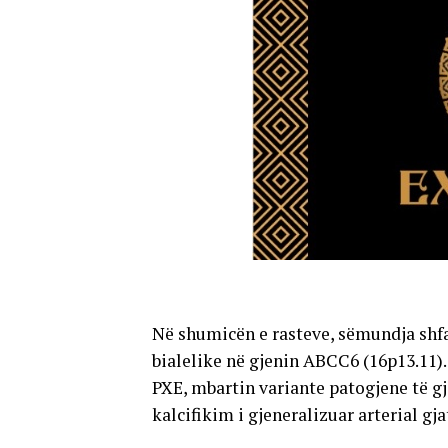
Në shumicën e rasteve, sëmundja shfa
bialelike në gjenin ABCC6 (16p13.11)
PXE, mbartin variante patogjene të gj
kalcifikim i gjeneralizuar arterial gja