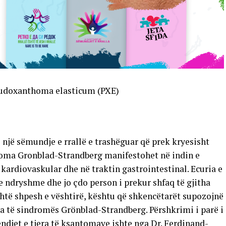
eudoxanthoma elasticum (PXE)
jë sëmundje e rrallë e trashëguar që prek kryesisht
droma Gronblad-Strandberg manifestohet në indin e
 kardiovaskular dhe në traktin gastrointestinal. Ecuria e
 ndryshme dhe jo çdo person i prekur shfaq të gjitha
htë shpesh e vështirë, kështu që shkencëtarët supozojnë
a të sindromës Grönblad-Strandberg. Përshkrimi i parë i
endjet e tjera të ksantomave ishte nga Dr. Ferdinand-