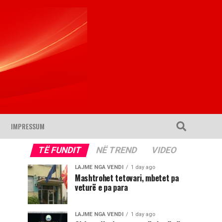
IMPRESSUM
TË FUNDIT
NË TREND
VIDEO
LAJME NGA VENDI
1 day ago
Mashtrohet tetovari, mbetet pa
veturë e pa para
LAJME NGA VENDI
1 day ago