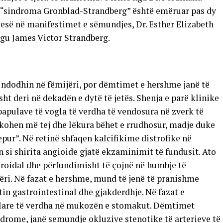
i “sindroma Gronblad-Strandberg” është emëruar pas dy
esë në manifestimet e sëmundjes, Dr. Esther Elizabeth
gu James Victor Strandberg.
 ndodhin në fëmijëri, por dëmtimet e hershme janë të
ht deri në dekadën e dytë të jetës. Shenja e parë klinike
papulave të vogla të verdha të vendosura në zverk të
hkohen më tej dhe lëkura bëhet e rrudhosur, madje duke
epur”. Në retinë shfaqen kalcifikime distrofike në
 si shirita angioide gjatë ekzaminimit të fundusit. Ato
roidal dhe përfundimisht të çojnë në humbje të
ëri. Në fazat e hershme, mund të jenë të pranishme
tin gastrointestinal dhe gjakderdhje. Në fazat e
lare të verdha në mukozën e stomakut. Dëmtimet
ndrome, janë semundje okluzive stenotike të arterieve të