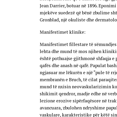
Jean Darrier, botuar në 1896. Eponim
mjekëve suedezë që bënë zbulime sht
Gronblad, një okuliste dhe dermatolo
Manifestimet klinike:
Manifestimet fillestare të sëmundjes
lehta dhe mund të mos njihen klinikis
është pothuajse gjithmonë shfaqja e 
qafës dhe anash në qafë. Papulat bas
ngjasuar me lëkurën e një “pule të rrj
membranën e Bruch, të cilat paraqiten
mund të nxisin neovaskularizimin ko
shikimit qendror, madje edhe në verb
lezione erozive sipërfaqësore në trak
avancuara, zbulohen ndryshime papu
vaskulare, karakteristike për këtë si