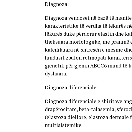
Diagnoza:
Diagnoza vendoset në bazë të manifes
karakteristike të verdha të lëkurës n
lëkurës duke përdorur elastin dhe ka
theksuara morfologjike, me praninë e 
kalcifikuara në shtresën e mesme dhe 
fundusit zbulon retinopati karakteri
gjenetik për gjenin ABCC6 mund të ko
dyshuara.
Diagnoza diferenciale:
Diagnoza diferenciale e shiritave a
drapërocitare, beta-talasemia, sferoci
(elastoza diellore, elastoza dermale 
multisistemike.