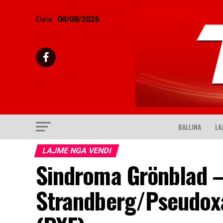
Data:
08/08/2026
BALLINA
LA
LAJME NGA VENDI
Sindroma Grönblad 
Strandberg/Pseudox