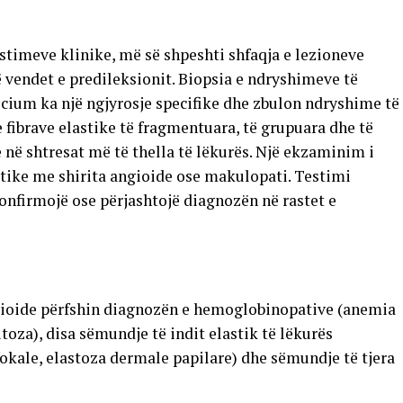
timeve klinike, më së shpeshti shfaqja e lezioneve
ë vendet e predileksionit. Biopsia e ndryshimeve të
lcium ka një ngjyrosje specifike dhe zbulon ndryshime të
fibrave elastike të fragmentuara, të grupuara dhe të
në shtresat më të thella të lëkurës. Një ekzaminim i
stike me shirita angioide ose makulopati. Testimi
nfirmojë ose përjashtojë diagnozën në rastet e
ngioide përfshin diagnozën e hemoglobinopative (anemia
toza), disa sëmundje të indit elastik të lëkurës
fokale, elastoza dermale papilare) dhe sëmundje të tjera