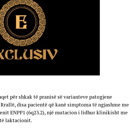
qet për shkak të pranisë së varianteve patogjene
. Rrallë, disa pacientë që kanë simptoma të ngjashme me
enit ENPP1 (6q23.2), një mutacion i lidhur klinikisht me
të laktacionit.