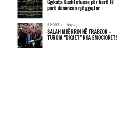
Gjykata Kushtetuese për herë të
parë denoncon një gjyqtar
SPORT
1 day ago
SALAH MBËRRIN NË TRABZON –
TURQIA “DIGJET” NGA EMOCIONET!