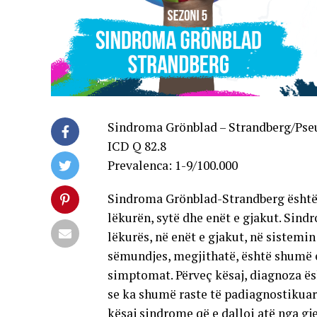
Sindroma Grönblad – Strandberg/Ps
ICD Q 82.8
Prevalenca: 1-9/100.000
Sindroma Grönblad-Strandberg është n
lëkurën, sytë dhe enët e gjakut. Sin
lëkurës, në enët e gjakut, në sistemin
sëmundjes, megjithatë, është shumë e
simptomat. Përveç kësaj, diagnoza ës
se ka shumë raste të padiagnostikuar
kësaj sindrome që e dalloi atë nga gj