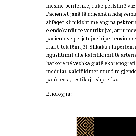
mesme periferike, duke perfshirë vaza
Pacientët janë të ndjeshëm ndaj sëm
shfaqet klinikisht me angina pektoris
e endokardit të ventrikujve, atriumev
pacientëve përjetojnë hipertension
rrallë tek fëmijët. Shkaku i hipertensi
ngushtimit dhe kalcifikimit të arterie
harkore në veshka gjatë ekorenografis
medular. Kalcifikimet mund të gjende
pankreasi, testikujt, shpretka.
Etiologjia: