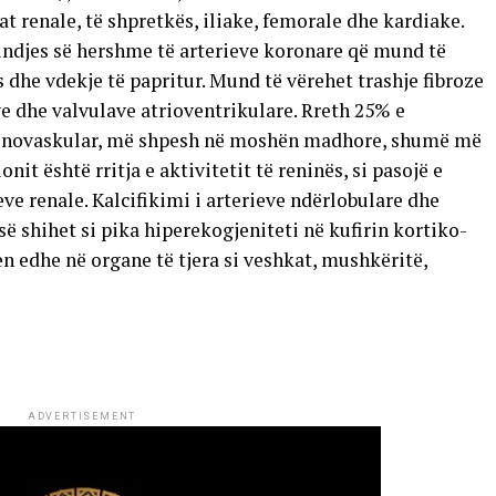
t renale, të shpretkës, iliake, femorale dhe kardiake.
undjes së hershme të arterieve koronare që mund të
 dhe vdekje të papritur. Mund të vërehet trashje fibroze
e dhe valvulave atrioventrikulare. Rreth 25% e
 renovaskular, më shpesh në moshën madhore, shumë më
onit është rritja e aktivitetit të reninës, si pasojë e
ve renale. Kalcifikimi i arterieve ndërlobulare dhe
ë shihet si pika hiperekogjeniteti në kufirin kortiko-
n edhe në organe të tjera si veshkat, mushkëritë,
ADVERTISEMENT